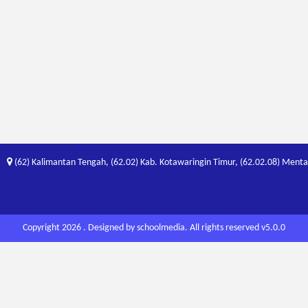
(62) Kalimantan Tengah, (62.02) Kab. Kotawaringin Timur, (62.02.08) Mentaya 
Copyright 2026 . Designed by
schoolmedia
. All rights reserved v5.0.0