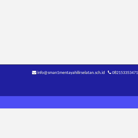
info@sman1mentayahilirselatan.sch.id
082153353471