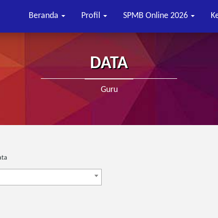
Beranda
Profil
SPMB Online 2026
K
DATA
Guru
ata