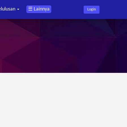
elulusan
☰ Lainnya
Login