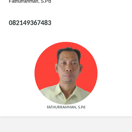
Fathurrahman, S.Pd
082149367483
FATHURRAHMAN, S.Pd