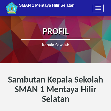
SMAN 1 Mentaya Hilir Selatan
T
Model School of Imtaq and Entre
o
g
g
l
PROFIL
e
n
a
Kepala Sekolah
v
i
g
a
t
i
Sambutan Kepala Sekolah
o
n
SMAN 1 Mentaya Hilir
Selatan