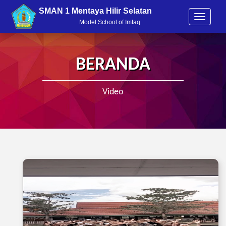
SMAN 1 Mentaya Hilir Selatan
T
Model School of Imtaq and Entrepreneurs
o
g
g
l
BERANDA
e
n
a
Video
v
i
g
a
t
i
o
n